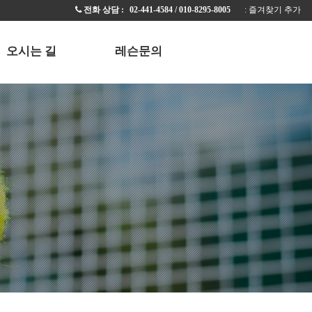
전화 상담 :
02-441-4584 / 010-8295-8005
ː 즐겨찾기 추가
오시는 길
레슨문의
공지사항
자주하는 질문
레슨 문의
의